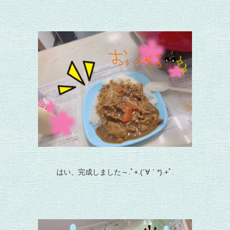
はい、完成しました～.ﾟ+.(´∀｀*).+ﾟ.