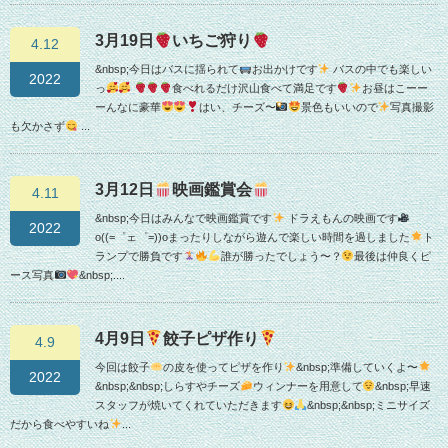
3月19日
いちご狩り
4.12
&nbsp;今日はバスに揺られて
お出かけです
バスの中でも楽しい
2022
っ
食べれるだけ沢山食べて満足です
お昼はこーー
ーんなに豪華
はい、チーズ〜
景色もいいので
写真撮影
も欠かさず
...
3月12日
映画鑑賞会
4.11
&nbsp;今日はみんなで映画鑑賞です
ドラえもんの映画です
2022
o((=゜ェ゜=))oまったりしながら遊んで楽しい時間を過しました
ト
ランプで勝負です
誰が勝ったでしょう〜？
最後は仲良くピ
ース写真
&nbsp;....
4月9日
餃子ピザ作り
4.9
今回は餃子
の皮を使ってピザを作り
&nbsp;準備していくよ〜
2022
&nbsp;&nbsp;しらすやチーズ
ウィンナーを用意して
&nbsp;早速
スタッフが焼いてくれていただきます
&nbsp;&nbsp;ミニサイズ
だから食べやすいね
...