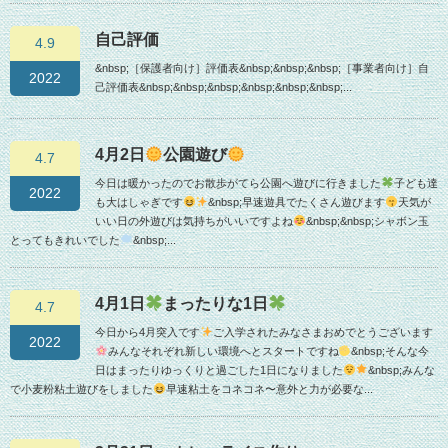
自己評価
4.9
&nbsp;［保護者向け］評価表&nbsp;&nbsp;&nbsp;［事業者向け］自
2022
己評価表&nbsp;&nbsp;&nbsp;&nbsp;&nbsp;&nbsp;...
4月2日
公園遊び
4.7
今日は暖かったのでお散歩がてら公園へ遊びに行きました
子ども達
2022
も大はしゃぎです
&nbsp;早速遊具でたくさん遊びます
天気が
いい日の外遊びは気持ちがいいですよね
&nbsp;&nbsp;シャボン玉
とってもきれいでした
&nbsp;...
4月1日
まったりな1日
4.7
今日から4月突入です
ご入学されたみなさまおめでとうございます
2022
みんなそれぞれ新しい環境へとスタートですね
&nbsp;そんな今
日はまったりゆっくりと過ごした1日になりました
&nbsp;みんな
で小麦粉粘土遊びをしました
早速粘土をコネコネ〜意外と力が必要な...