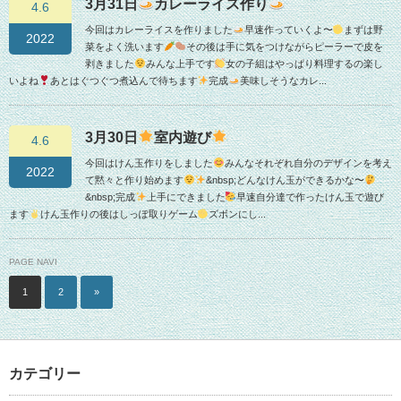
3月31日
カレーライス作り
4.6
今回はカレーライスを作りました
早速作っていくよ〜
まずは野
2022
菜をよく洗います
その後は手に気をつけながらピーラーで皮を
剥きました
みんな上手です
女の子組はやっぱり料理するの楽し
いよね
あとはぐつぐつ煮込んで待ちます
完成
美味しそうなカレ...
3月30日
室内遊び
4.6
今回はけん玉作りをしました
みんなそれぞれ自分のデザインを考え
2022
て黙々と作り始めます
&nbsp;どんなけん玉ができるかな〜
&nbsp;完成
上手にできました
早速自分達で作ったけん玉で遊び
ます
けん玉作りの後はしっぽ取りゲーム
ズボンにし...
PAGE NAVI
1
2
»
カテゴリー