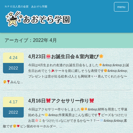
menu
アーカイブ：2022年 4月
4月23日
お誕生日会＆室内遊び
4.24
今回は4月生まれの友達のお誕生日会をしました
&nbsp;&nbsp;お誕
2022
生日おめでとう
ケーキを前に嬉しそうな表情です
&nbsp;&nbsp;
プレゼントは音が出る絵本♪2人とも興味津々
喜んでくれたかな〜
みんな...
4月16日
アクセサリー作り
4.17
今回はアクセサリー作りをしました
&nbsp;材料を用意して早速
2022
始めるよ〜
&nbsp;作業風景はこんな感じです
ビーズをつけたり
お花
をつけたり♪なにができるかな〜？？
&nbsp;&nbsp;素
敵です
ピン留めやキーホルダー、...