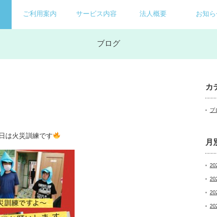
ご利用案内
サービス内容
法人概要
お知ら
ブログ
カ
ブ
日は火災訓練です
月
20
20
20
20