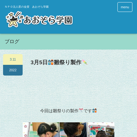
menu
ブログ
3.11
3月5日
雛祭り製作
2022
今回は雛祭りの製作
です