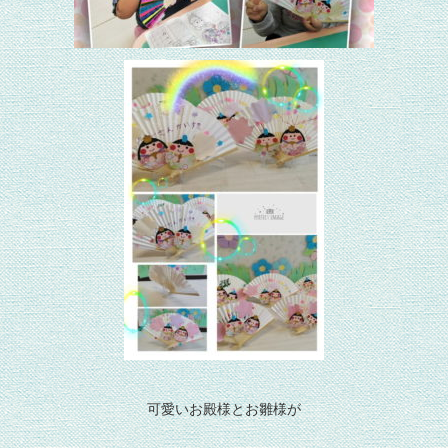
可愛いお殿様とお雛様が