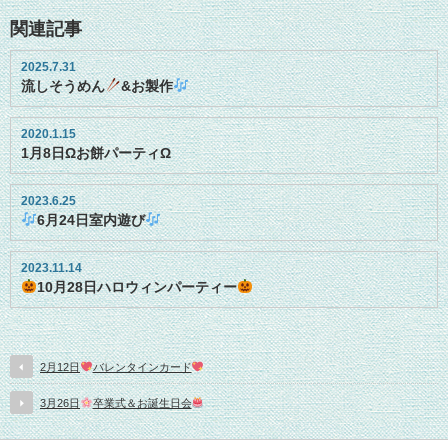
関連記事
2025.7.31
流しそうめん
&お製作
2020.1.15
1月8日Ωお餅パーティΩ
2023.6.25
6月24日室内遊び
2023.11.14
10月28日ハロウィンパーティー
2月12日
バレンタインカード
3月26日
卒業式＆お誕生日会