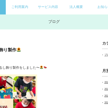
ご利用案内
サービス内容
法人概要
お知ら
ブログ
カ
し飾り製作
ブ
るし飾り製作をしました〜
月
20
20
20
20