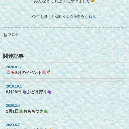
みんなとても上手にかけました
今年も楽しい思い出沢山作ろうね
ブログ
関連記事
2020.8.17
8月のイベント
2019.10.1
9月28日
ぶどう狩り
2020.2.4
2月1日
おもちつき
2023.6.7