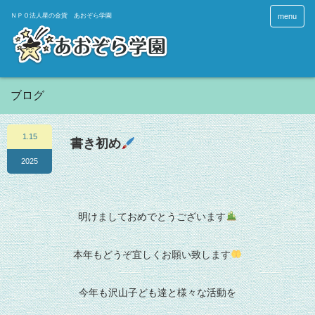
menu
ブログ
1.15
書き初め
2025
明けましておめでとうございます
本年もどうぞ宜しくお願い致します
今年も沢山子ども達と様々な活動を