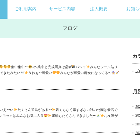
ご利用案内
サービス内容
法人概要
お知ら
ブログ
カ
集中集中〜
♪作業中と完成写真は必ず
パシャ
みんなシール貼り
ブ
できたみたい
うわぁ〜可愛い
みんなが可愛い魔女になってる〜
月
20
いえ〜い
たくさん遊具がある〜
暑くもなく寒すぎない秋の公園は最高で
20
ハンモックはみんなお気に入り
運動もたくさんできました〜
お友達が
20
20