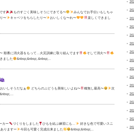
20
20
です
ものすごく美味しそうにできてる〜
みんなでお手伝いもしちゃ
り〜
キャベツをちらしたり〜
おいしくな〜れ〜
楽しくできまし
20
20
20
20
20
〜 順番に消火器をもって…火災訓練に取り組んでます
そして消火〜
きました
&nbsp;&nbsp;.&nbsp;...
20
20
20
20
おいしそうだなぁ
どちらのぶどうも美味しいよね〜
種無し最高〜
次
20
&nbsp;....
20
20
20
ーカー
づくりをしました
ひもを結ぶ練習にも…
好きな色で可愛いスニ
20
もありますー
今回も可愛く完成出来ました
&nbsp;&nbsp;...