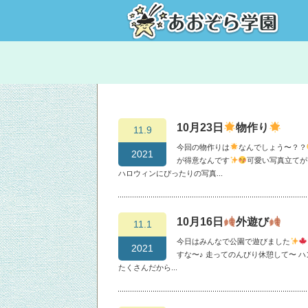
10月23日
物作り
11.9
今回の物作りは
なんでしょう〜？？
2021
が得意なんです
可愛い写真立てが
ハロウィンにぴったりの写真...
10月16日
外遊び
11.1
今日はみんなで公園で遊びました
2021
すな〜♪ 走ってのんびり休憩して〜 
たくさんだから...