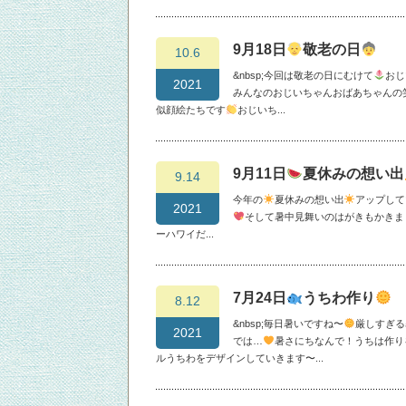
9月18日
敬老の日
10.6
&nbsp;今回は敬老の日にむけて
おじ
2021
みんなのおじいちゃんおばあちゃんの
似顔絵たちです
おじいち...
9月11日
夏休みの想い出
9.14
今年の
夏休みの想い出
アップして
2021
そして暑中見舞いのはがきもかきま
ーハワイだ...
7月24日
うちわ作り
8.12
&nbsp;毎日暑いですね〜
厳しすぎる
2021
では…
暑さにちなんで！うちは作り
ルうちわをデザインしていきます〜...