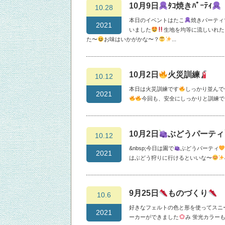
10月9日
ﾀｺ焼きﾊﾟｰﾃｨ
10.28
本日のイベントはたこ
焼きパーティ
2021
いました
生地を均等に流しいれた
た〜
お味はいかがかな〜？
...
10月2日
火災訓練
10.12
本日は火災訓練です
しっかり並んで
2021
今回も、安全にしっかりと訓練で
10月2日
ぶどうパーティ
10.12
&nbsp;今日は園で
ぶどうパーティ
2021
はぶどう狩りに行けるといいな〜
9月25日
ものづくり
10.6
好きなフェルトの色と形を使ってスニ
2021
ーカーができました
み 蛍光カラー