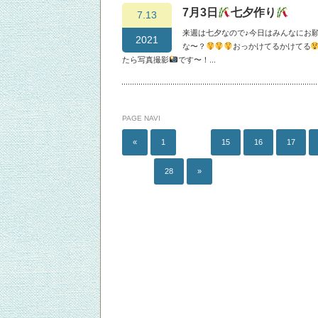
7月3日
七夕作り
7.13
来週は七夕なので♪今日はみんなにお
2021
な〜？
おっかけてるかけてる
たら写真撮影
です〜！...
PAGE NAVI
«
1
…
15
16
17
…
28
»