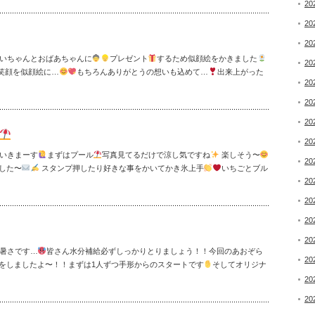
20
20
20
いちゃんとおばあちゃんに
プレゼント
するため似顔絵をかきました
20
笑顔を似顔絵に…
もちろんありがとうの想いも込めて…
出来上がった
20
20
20
20
いきまーす
まずはプール
写真見てるだけで涼し気ですね
楽しそう〜
20
した〜
スタンプ押したり好きな事をかいてかき氷上手
いちごとブル
20
20
20
20
暑さです…
皆さん水分補給必ずしっかりとりましょう！！今回のあおぞら
20
をしましたよ〜！！まずは1人ずつ手形からのスタートです
そしてオリジナ
20
20