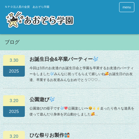
menu
ブログ
お誕生日会&卒業パーティー
3.30
今回は3月のお友達のお誕生日会と学園を卒業するお友達のパーティ
2025
ーをしました
みんなに祝ってもらえて嬉しいね
お誕生日のお友
達、卒業するお友達みんなおめでとう♡♡♡...
公園遊び
3.20
公園遊びの様子です
公園楽しい〜
走ったり色々な遊具を
2025
使って遊んだり身体を沢山動かしました
...
ひな祭りお製作
3.20