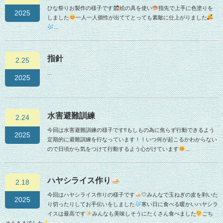
ひな祭りお製作の様子です
絵の具を使い
指先で上手に色塗りを
2025
しました
一人一人個性が出ててとっても素敵に仕上がりました
...
指針
2.25
...
2025
水害避難訓練
2.24
今回は水害避難訓練の様子です‼︎もしもの為に焦らず行動できるよう
2025
定期的に避難訓練を行なっています！！いつ何が起こるかわからない
ので日頃から気をつけて行動するよう心がけています
...
ハヤシライス作り
2.18
今回はハヤシライス作りの様子です
🤍みんなで玉ねぎの皮を剥いた
2025
り切ったりしてお手伝いをしました
寒い日に食べる暖かいハヤシラ
イスは最高です
みんなも美味しそうにたくさん食べました
ごち