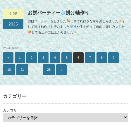
お餅パーティー
掛け軸作り
1.26
お餅パーティーをしました
それぞれ好きな味を楽しみました
そ
2025
して掛け軸作りも行いました
指や手を使って自由に楽しみました
とても上手に仕上がりました
...
PAGE NAVI
«
1
2
3
4
5
6
7
8
9
10
11
…
28
»
カテゴリー
カテゴリー