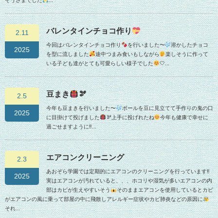
そうさまでした
...
バレンタインチョコ作り
2.11
今回はバレンタインチョコ作り
を行いました〜
溶かしたチョコ
2025
を型に流しました
途中つまみ食いもしながら
楽しそうに作って
いる子ども達がとても可愛らしい様子でした
🤍...
豆まき
🫘
2.5
今年も豆まきを行いました〜
ボールを豆に見立てて手作りの鬼の口
2025
に目掛けて投げました
🫘上手に投げれたね
今年も健康で幸せに
過ごせますように‼︎...
エアコンクリーニング
2.3
あおぞら学園では定期的にエアコンのクリーニングを行っています‼︎
2025
実はエアコンが汚れていると、、、ホコリや湿気が多いエアコンの内
部はカビが生えやすいそう
そのままエアコンを使用しているとカビ
がエアコンの風に乗って部屋の中に飛散しアレルギー症状やカビ肺炎などの原因に
それ...